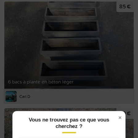
85 €
6 bacs à plante en béton léger
Carl D
20 €
×
Vous ne trouvez pas ce que vous
cherchez ?