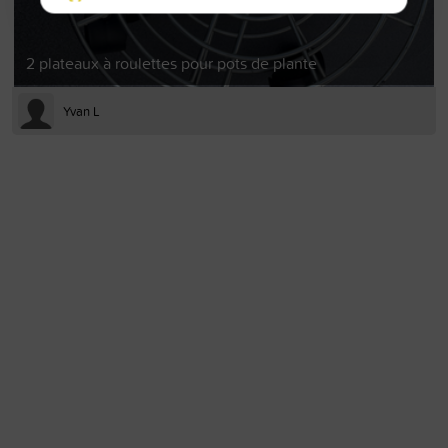
2 plateaux à roulettes pour pots de plante
Yvan L