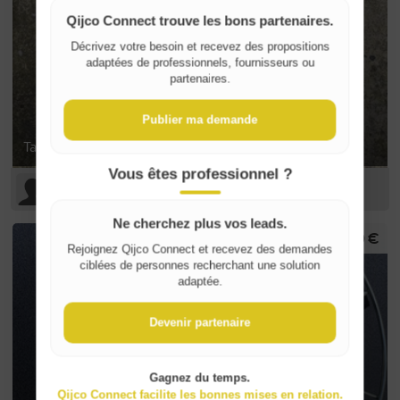
Qijco Connect trouve les bons partenaires.
Where do you live?
Décrivez votre besoin et recevez des propositions
adaptées de professionnels, fournisseurs ou
partenaires.
Belgique / België
Publier ma demande
France
Taille Haie
Vous êtes professionnel ?
Yvan L
Ne cherchez plus vos leads.
10 €
Rejoignez Qijco Connect et recevez des demandes
ciblées de personnes recherchant une solution
adaptée.
Devenir partenaire
Gagnez du temps.
Qijco Connect facilite les bonnes mises en relation.