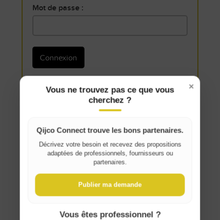
Mot de passe :
Connexion
Créer un nouveau compte
×
Vous ne trouvez pas ce que vous
Mot de passe oublié
cherchez ?
Qijco Connect trouve les bons partenaires.
Décrivez votre besoin et recevez des propositions
adaptées de professionnels, fournisseurs ou
Where do you live?
partenaires.
Publier ma demande
Belgique / België
France
Vous êtes professionnel ?