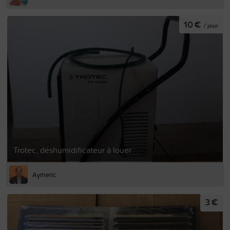
10 €
/ jour
Trotec, déshumidificateur à louer
Aymeric
3 €