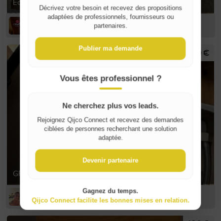
Ecran de projection électrique
Décrivez votre besoin et recevez des propositions
adaptées de professionnels, fournisseurs ou
ED D
partenaires.
Publier ma demande
700 €
Vous êtes professionnel ?
Ne cherchez plus vos leads.
Rejoignez Qijco Connect et recevez des demandes
ciblées de personnes recherchant une solution
adaptée.
Devenir partenaire
GROHE Red Duo Robinet + Chauffe-eau taille M
Gagnez du temps.
Arnaud D
Qijco Connect facilite les bonnes mises en relation.