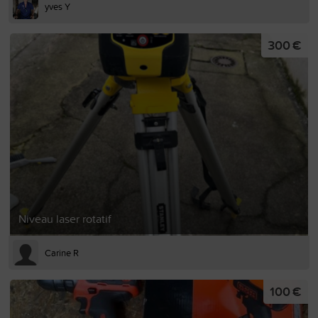
yves Y
300 €
Niveau laser rotatif
Carine R
100 €