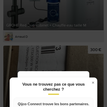
GROHE Red Duo Robinet + Chauffe-eau taille M
Arnaud D
300 €
Where do you live?
×
Vous ne trouvez pas ce que vous
cherchez ?
Belgique / België
France
Qijco Connect trouve les bons partenaires.