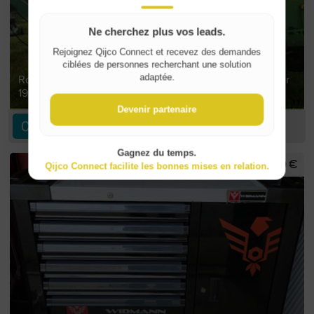
Ne cherchez plus vos leads.
Rejoignez Qijco Connect et recevez des demandes
ciblées de personnes recherchant une solution
Rogneuse de souches Laskii F460– Moteur neuf Kohler
adaptée.
19HP
Devenir partenaire
Chimpanzé H
Gagnez du temps.
490 €
Qijco Connect facilite les bonnes mises en relation.