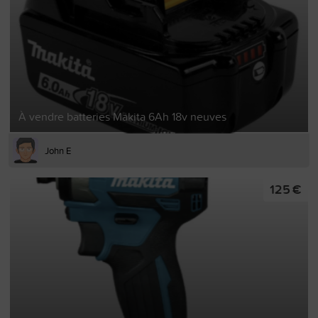
À vendre batteries Makita 6Ah 18v neuves
John E
125 €