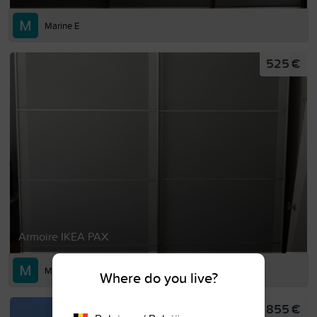
Marine E
525 €
Armoire IKEA PAX
Marine E
Where do you live?
30 855 €