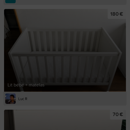
180 €
Lit bébé + matelas
Luc R
70 €