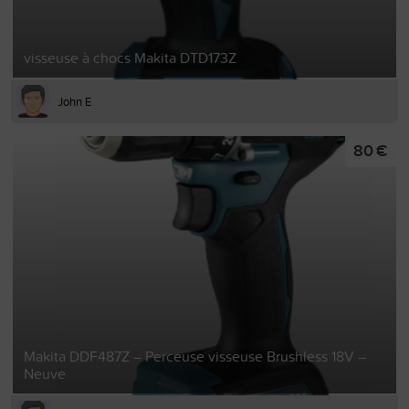
visseuse à chocs Makita DTD173Z
John E
80 €
Makita DDF487Z – Perceuse visseuse Brushless 18V –
Neuve