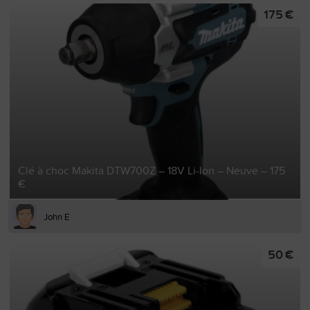
175 €
Clé à choc Makita DTW700Z – 18V Li-Ion – Neuve – 175
€
John E
50 €