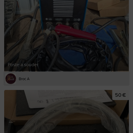
Poste a souder
Broc A
50 €