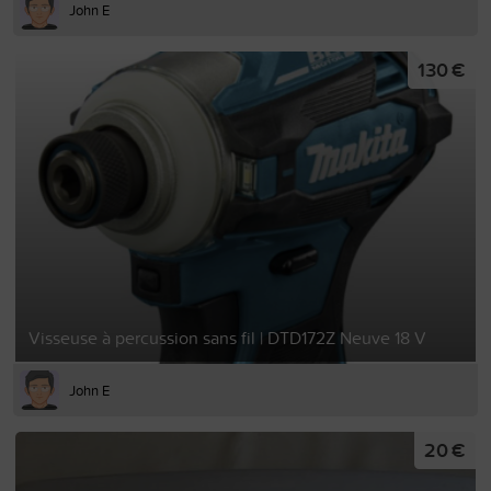
John E
130 €
Visseuse à percussion sans fil | DTD172Z Neuve 18 V
John E
20 €