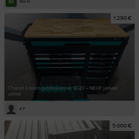
Moi N
1 290 €
Chariot à outils professionnel SG23 – NEUF jamais
utilisé
K F
5 000 €