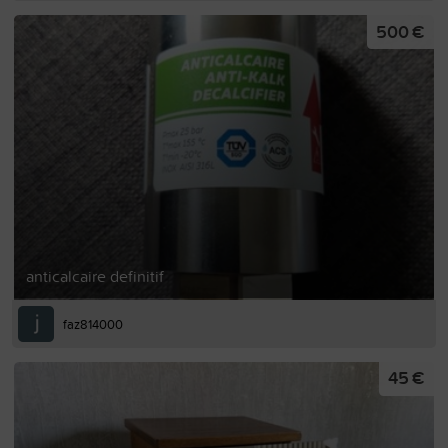
500 €
anticalcaire definitif
faz814000
45 €