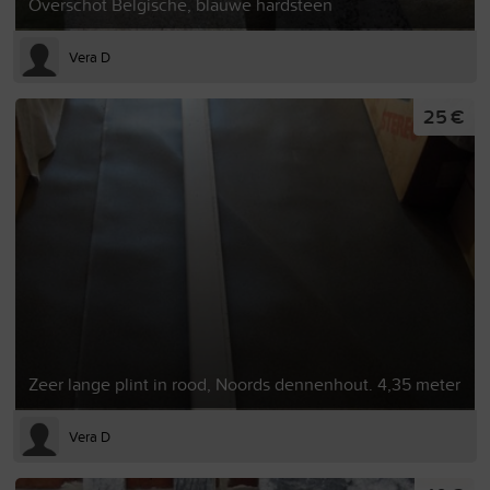
Overschot Belgische, blauwe hardsteen
Vera D
25 €
Zeer lange plint in rood, Noords dennenhout. 4,35 meter
Vera D