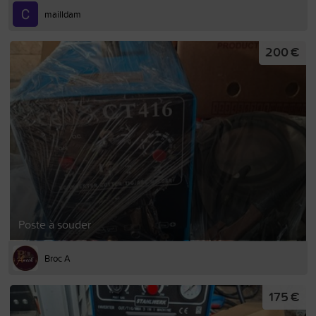
mailldam
200 €
Poste à souder
Broc A
175 €