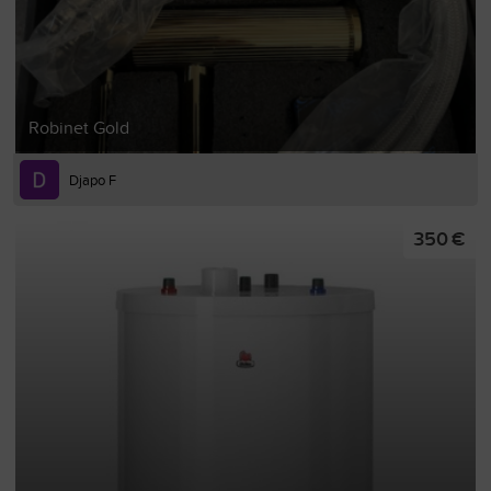
Robinet Gold
Djapo F
350 €