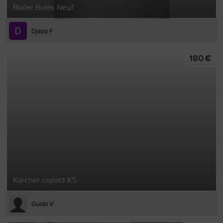
Boiler Bulex Neuf
Djapo F
180 €
Kärcher copact K5
Guido V