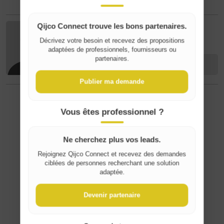
Qijco Connect trouve les bons partenaires.
philippe philippe
Décrivez votre besoin et recevez des propositions
Where do you live?
adaptées de professionnels, fournisseurs ou
partenaires.
Contacter
Belgique / België
Publier ma demande
France
Vous êtes professionnel ?
⚠️ Signaler un contenu inapproprié
Ne cherchez plus vos leads.
Rejoignez Qijco Connect et recevez des demandes
ciblées de personnes recherchant une solution
adaptée.
Devenir partenaire