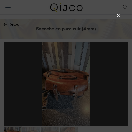
×
←
Retour
Sacoche en pure cuir (4mm)