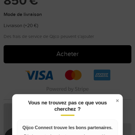
850 €
Mode de livraison
Livraison (+
20 €
)
Des frais de service de Qijco peuvent s'ajouter
Acheter
×
Vous ne trouvez pas ce que vous
cherchez ?
Loic L
Qijco Connect trouve les bons partenaires.
Contacter