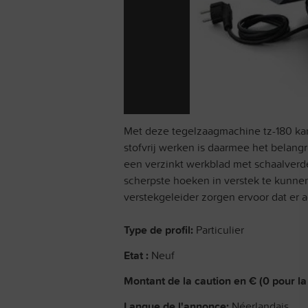
Met deze tegelzaagmachine tz-180 ka
stofvrij werken is daarmee het belang
een verzinkt werkblad met schaalverde
scherpste hoeken in verstek te kunnen
verstekgeleider zorgen ervoor dat er 
Type de profil:
Particulier
Etat :
Neuf
Montant de la caution en € (0 pour la 
Langue de l'annonce:
Néerlandais