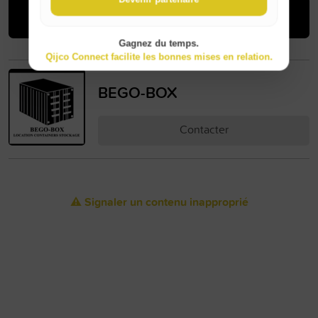
Acheter
Gagnez du temps.
Qijco Connect facilite les bonnes mises en relation.
BEGO-BOX
Contacter
⚠️ Signaler un contenu inapproprié