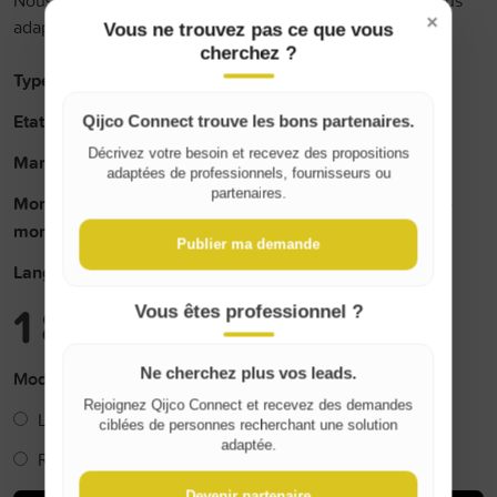
×
adapté à votre demande.
Vous ne trouvez pas ce que vous
cherchez ?
Type de profil:
Professionnel
Etat :
Très bon état
Qijco Connect trouve les bons partenaires.
Where do you live?
Décrivez votre besoin et recevez des propositions
Marque :
Conteneur frigorifique
adaptées de professionnels, fournisseurs ou
partenaires.
Montant de la caution en € (0 pour la vente, indiquez le
Belgique / België
montant pour la location):
1800
Publier ma demande
France
Langue de l'annonce:
Français
1 800 €
Vous êtes professionnel ?
Ne cherchez plus vos leads.
Mode de livraison
Rejoignez Qijco Connect et recevez des demandes
Livraison (+
0 €
)
ciblées de personnes recherchant une solution
adaptée.
Retrait
Devenir partenaire