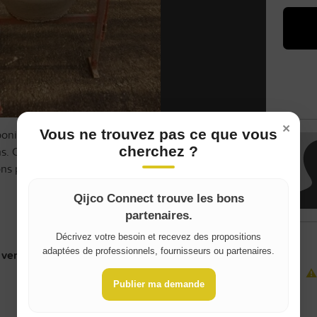
×
Vous ne trouvez pas ce que vous
nible à la location. Parfaite pour vos travaux de
cherchez ?
s. Compacte, facile à transporter, avec moteur
ions prolongées. Contrat de location demandé.
Qijco Connect trouve les bons
partenaires.
Where do you live?
Décrivez votre besoin et recevez des propositions
adaptées de professionnels, fournisseurs ou partenaires.
vente, indiquez le montant pour la location):
150
⚠️
Belgique / België
Publier ma demande
France