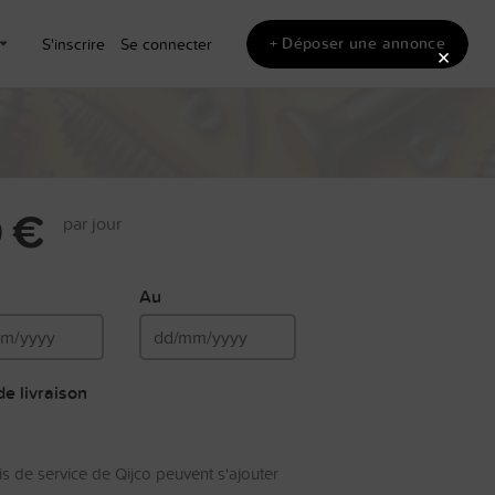
+ Déposer une annonce
S'inscrire
Se connecter
×
 €
par jour
Au
e livraison
is de service de Qijco peuvent s'ajouter