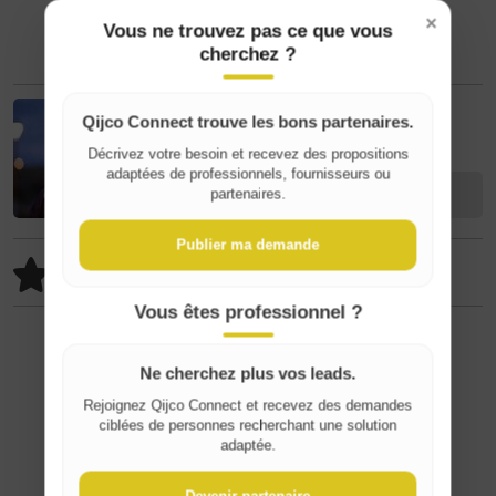
×
Vous ne trouvez pas ce que vous
cherchez ?
Qijco Connect trouve les bons partenaires.
Luc R
Décrivez votre besoin et recevez des propositions
Where do you live?
adaptées de professionnels, fournisseurs ou
Contacter
partenaires.
Belgique / België
Publier ma demande
100% positif (2/2)
France
Remarque
Vous êtes professionnel ?
⚠️ Signaler un contenu inapproprié
Ne cherchez plus vos leads.
Rejoignez Qijco Connect et recevez des demandes
ciblées de personnes recherchant une solution
adaptée.
Devenir partenaire