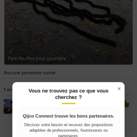
Pare-feuilles pour gouttière
Aucune personne suivie
×
1 avis reçu (100% positif, 1/1)
Vous ne trouvez pas ce que vous
cherchez ?
Merci pour l’achat, bonne communication !
Luc R
à propos de l'annonce
4 piquets en
Qijco Connect trouve les bons partenaires.
bois
il y a 2 ans.
Décrivez votre besoin et recevez des propositions
Where do you live?
adaptées de professionnels, fournisseurs ou
partenaires.