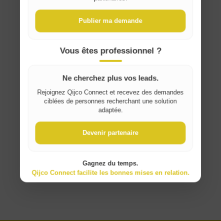
Belgique / België
Publier ma demande
France
Vous êtes professionnel ?
Ne cherchez plus vos leads.
Rejoignez Qijco Connect et recevez des demandes
ciblées de personnes recherchant une solution
adaptée.
Devenir partenaire
Gagnez du temps.
Qijco Connect facilite les bonnes mises en relation.