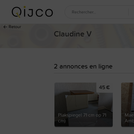
←
Retour
Claudine V
2 annonces en ligne
45 €
Plakspiegel 71 cm op 71
Maes
cm)
Ambe