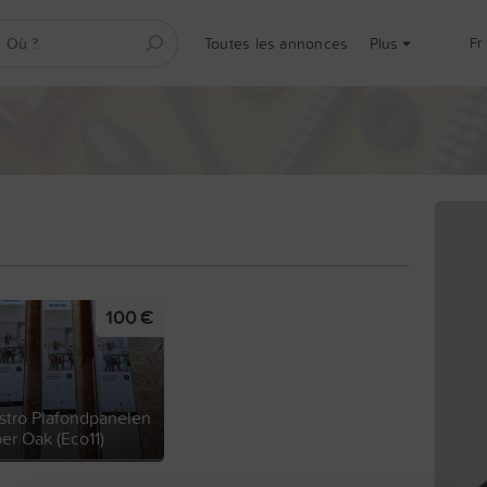
Toutes les annonces
Plus
fr
100 €
tro Plafondpanelen
r Oak (Eco11)