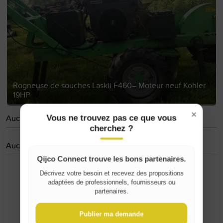
Rogneuse de souches Laskii F460– Moteur neuf Kohler
19HP
×
Aucune personne suivie
Vous ne trouvez pas ce que vous
cherchez ?
Aucun avis
Qijco Connect trouve les bons partenaires.
Décrivez votre besoin et recevez des propositions
adaptées de professionnels, fournisseurs ou
Where do you live?
partenaires.
Belgique / België
Publier ma demande