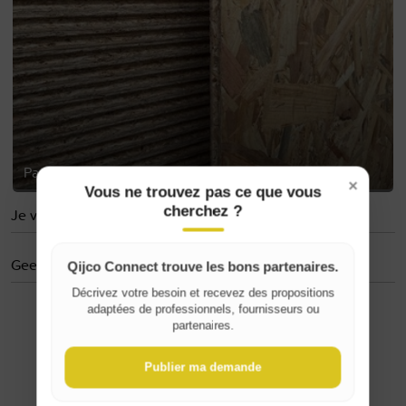
Panneaux OSB – 3 pièces de 2m x 1m
×
Vous ne trouvez pas ce que vous
cherchez ?
Je volgt niemand
Geen evaluaties
Qijco Connect trouve les bons partenaires.
Décrivez votre besoin et recevez des propositions
adaptées de professionnels, fournisseurs ou
Where do you live?
partenaires.
Publier ma demande
Belgique / België