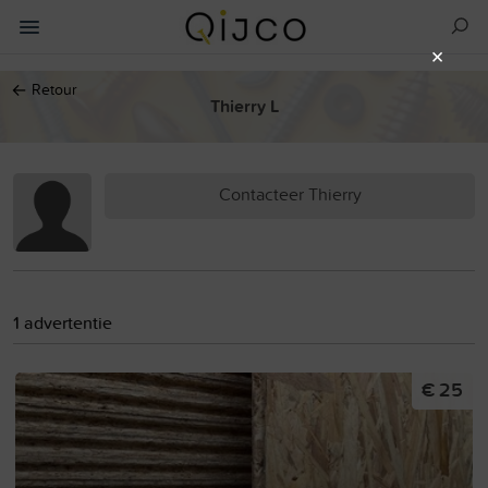
×
←
Retour
Thierry L
Contacteer Thierry
1 advertentie
€ 25