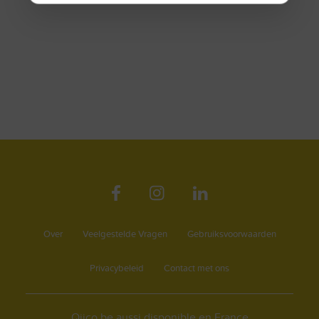
Over
Veelgestelde Vragen
Gebruiksvoorwaarden
Privacybeleid
Contact met ons
Qijco.be aussi disponible en France