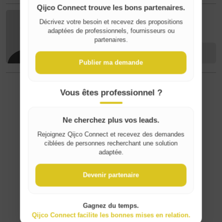
Qijco Connect trouve les bons partenaires.
C. D
Décrivez votre besoin et recevez des propositions
Where do you live?
adaptées de professionnels, fournisseurs ou
partenaires.
Contact
Belgique / België
Publier ma demande
France
Vous êtes professionnel ?
⚠️ Ongepast inhoud melden
Ne cherchez plus vos leads.
Rejoignez Qijco Connect et recevez des demandes
ciblées de personnes recherchant une solution
adaptée.
Devenir partenaire
Gagnez du temps.
Qijco Connect facilite les bonnes mises en relation.