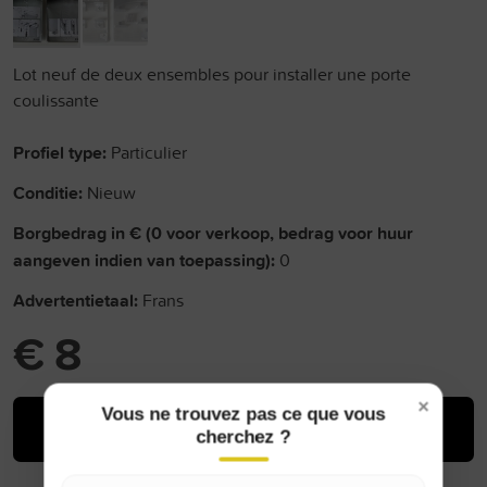
Lot neuf de deux ensembles pour installer une porte
coulissante
Profiel type:
Particulier
Conditie:
Nieuw
Borgbedrag in € (0 voor verkoop, bedrag voor huur
aangeven indien van toepassing):
0
Advertentietaal:
Frans
€ 8
×
Vous ne trouvez pas ce que vous
Kopen
cherchez ?