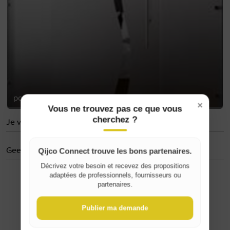
porte vitrée de marque Licht Harmonie Wave Typ 8
×
Vous ne trouvez pas ce que vous
cherchez ?
Je volgt niemand
Geen evaluaties
Qijco Connect trouve les bons partenaires.
Décrivez votre besoin et recevez des propositions
adaptées de professionnels, fournisseurs ou
Where do you live?
partenaires.
Publier ma demande
Belgique / België