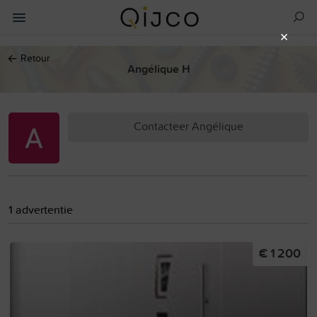
×
←
Retour
Angélique H
Contacteer Angélique
1 advertentie
€ 1 200