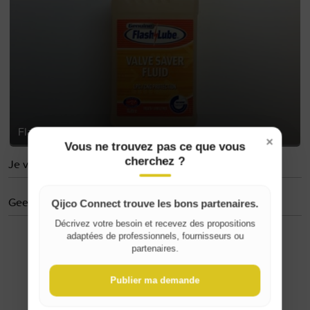
Flash lube Valve saver fluid
×
Vous ne trouvez pas ce que vous
cherchez ?
Je volgt niemand
Geen evaluaties
Qijco Connect trouve les bons partenaires.
Décrivez votre besoin et recevez des propositions
adaptées de professionnels, fournisseurs ou
Where do you live?
partenaires.
Publier ma demande
Belgique / België