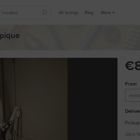
All listings
Blog
More
pique
€
From
Delive
Pickup
Qijco f