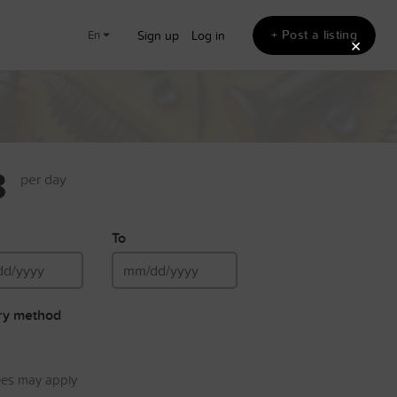
+ Post a listing
en
Sign up
Log in
×
8
per day
To
ry method
ees may apply