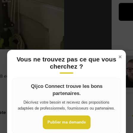
×
Vous ne trouvez pas ce que vous
cherchez ?
 euros par jour et 20 euros de caution
Qijco Connect trouve les bons
partenaires.
Where do you live?
Décrivez votre besoin et recevez des propositions
adaptées de professionnels, fournisseurs ou partenaires.
ate amount for rental if applicable):
20
Belgique / België
Publier ma demande