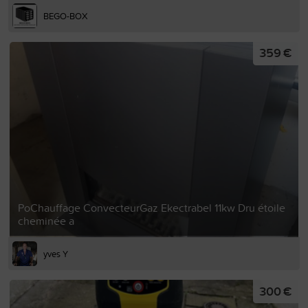
BEGO-BOX
359 €
PoChauffage ConvecteurGaz Ekectrabel 11kw Dru étoile
cheminée a
yves Y
300 €