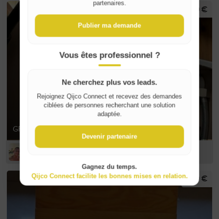
partenaires.
700 €
Publier ma demande
Vous êtes professionnel ?
Ne cherchez plus vos leads.
Rejoignez Qijco Connect et recevez des demandes
ciblées de personnes recherchant une solution
adaptée.
GROHE Red Duo Robinet + Chauffe-eau taille M
Devenir partenaire
Arnaud D
Gagnez du temps.
180 €
Qijco Connect facilite les bonnes mises en relation.