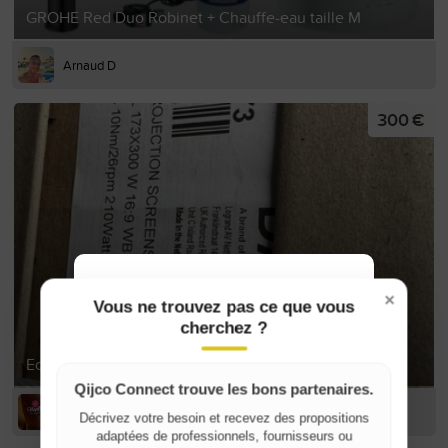
GROHE Red Duo Robinet + Chauffe-eau taille M
Arnaud D
300 €
Where do you live?
×
Vous ne trouvez pas ce que vous
cherchez ?
Belgique / België
Ecran de projection électrique
France
Qijco Connect trouve les bons partenaires.
ED D
Décrivez votre besoin et recevez des propositions
adaptées de professionnels, fournisseurs ou