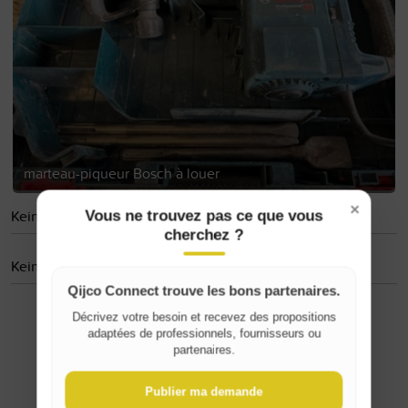
marteau-piqueur Bosch à louer
×
Keine gefolgten Personen
Vous ne trouvez pas ce que vous
cherchez ?
Keine Bewertungen
Qijco Connect trouve les bons partenaires.
Décrivez votre besoin et recevez des propositions
adaptées de professionnels, fournisseurs ou
Where do you live?
partenaires.
Belgique / België
Publier ma demande