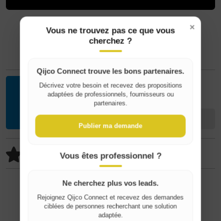
×
Vous ne trouvez pas ce que vous
cherchez ?
Qijco Connect trouve les bons partenaires.
Décrivez votre besoin et recevez des propositions
Where do you live?
Jean H
adaptées de professionnels, fournisseurs ou
partenaires.
Kontakt
Belgique / België
Publier ma demande
France
100% positiv (1/1)
Vous êtes professionnel ?
Feedback
Ne cherchez plus vos leads.
⚠️ Unangemessenen Inhalt melden
Rejoignez Qijco Connect et recevez des demandes
ciblées de personnes recherchant une solution
adaptée.