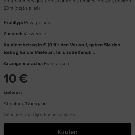
Protection des gouttières contre les feuilles (brosse); environ
20m (déjà utilisé)
Profiltyp:
Privatperson
Zustand:
Verwendet
Kautionsbetrag in € (0 für den Verkauf, geben Sie den
Betrag für die Miete an, falls zutreffend):
0
Anzeigensprache:
Französisch
10 €
Lieferart
Abholung/Übergabe
Gebühren von Qijco können anfallen
Kaufen