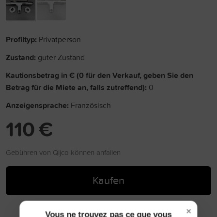
Profiltyp:
Privatperson
Zustand:
guter Zustand
Kautionsbetrag in € (0 für den Verkauf, geben Sie den
Betrag für die Miete an, falls zutreffend):
0
Anzeigensprache:
Französisch
110 €
Gebühren von Qijco können anfallen
Kaufen
×
Vous ne trouvez pas ce que vous