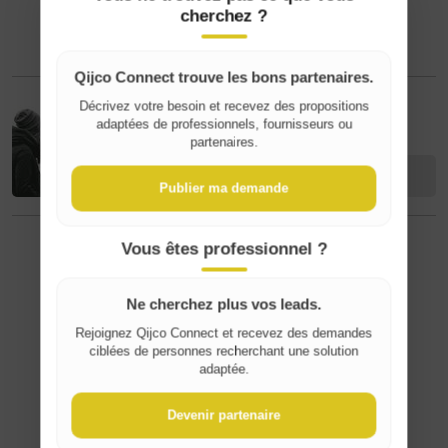
cherchez ?
Qijco Connect trouve les bons partenaires.
Décrivez votre besoin et recevez des propositions
Sarah C
Where do you live?
adaptées de professionnels, fournisseurs ou
partenaires.
Kontakt
Belgique / België
Publier ma demande
France
Vous êtes professionnel ?
⚠️ Unangemessenen Inhalt melden
Ne cherchez plus vos leads.
Rejoignez Qijco Connect et recevez des demandes
ciblées de personnes recherchant une solution
adaptée.
Devenir partenaire