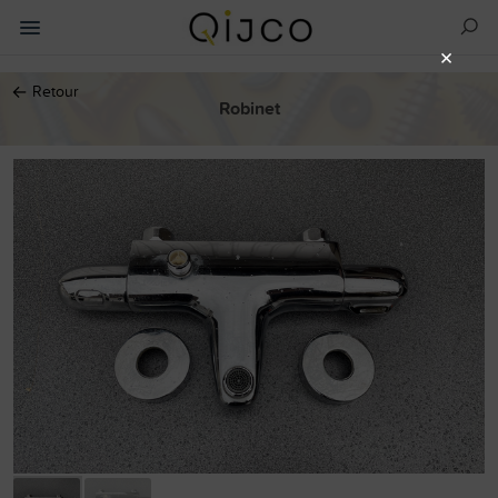
×
←
Retour
Robinet