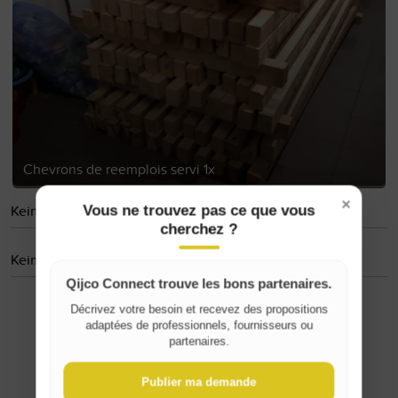
Chevrons de reemplois servi 1x
×
Keine gefolgten Personen
Vous ne trouvez pas ce que vous
cherchez ?
Keine Bewertungen
Qijco Connect trouve les bons partenaires.
Décrivez votre besoin et recevez des propositions
adaptées de professionnels, fournisseurs ou
Where do you live?
partenaires.
Belgique / België
Publier ma demande