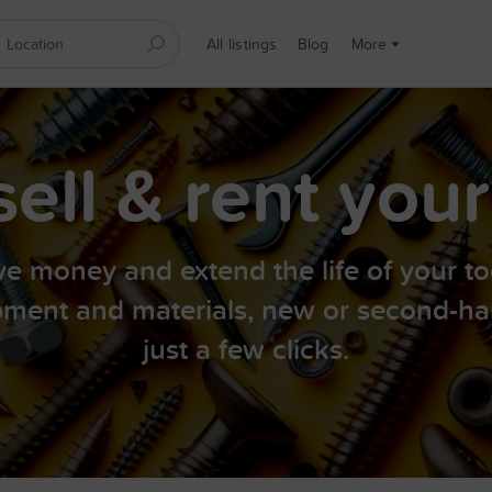
All listings
Blog
More
sell & rent your
e money and extend the life of your to
ment and materials, new or second-ha
just a few clicks.