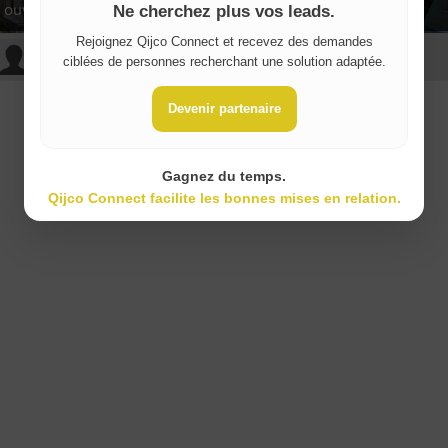
ouvrant bois
Châssis
Ne cherchez plus vos leads.
Rejoignez Qijco Connect et recevez des demandes
Cécile R
Lisi A
ciblées de personnes recherchant une solution adaptée.
Devenir partenaire
Gagnez du temps.
Qijco Connect facilite les bonnes mises en relation.