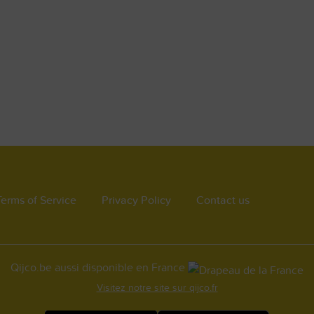
Terms of Service
Privacy Policy
Contact us
Qijco.be aussi disponible en France
Visitez notre site sur qijco.fr