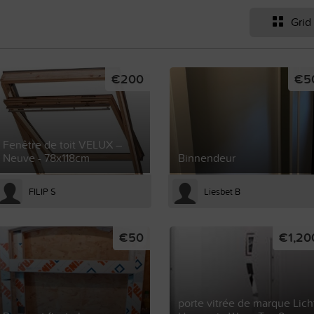
Grid
€200
€5
Fenêtre de toit VELUX –
Neuve - 78x118cm
Binnendeur
FILIP S
Liesbet B
€50
€1,20
porte vitrée de marque Lich