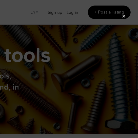
+ Post a listing
en
Sign up
Log in
×
 tools
ols,
nd, in