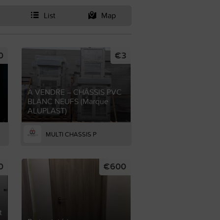
List
Map
0
€3
À VENDRE – CHÂSSIS PVC
BLANC NEUFS (Marque
ALUPLAST)
MULTI CHASSIS P
0
€600
t