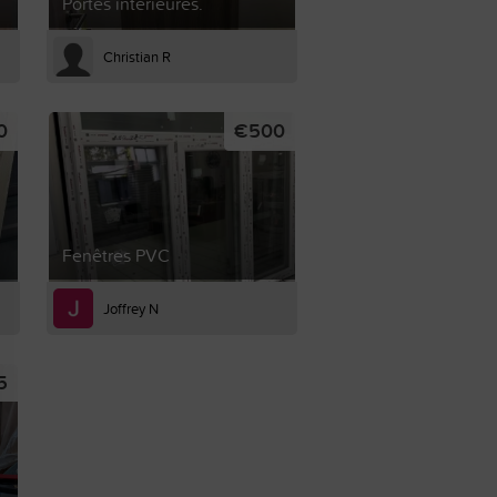
Portes intérieures.
Christian R
0
€500
Fenêtres PVC
Joffrey N
5