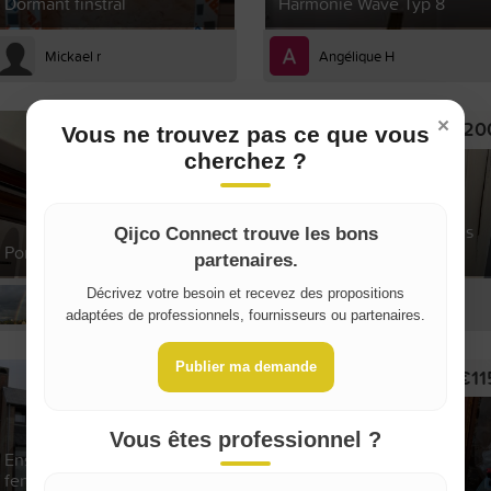
Dormant finstral
Harmonie Wave Typ 8
Mickael r
Angélique H
×
€700
€20
Vous ne trouvez pas ce que vous
cherchez ?
Portes intérieures en bois
Qijco Connect trouve les bons
Porte vitrée automatique
massif – 2 unités
partenaires.
Where do you live?
Décrivez votre besoin et recevez des propositions
Terlizzi t
Kevin D
adaptées de professionnels, fournisseurs ou partenaires.
Belgique / België
Publier ma demande
€1,500
€11
France
Vous êtes professionnel ?
Ensemble châssis portes
fenêtres avec et sans