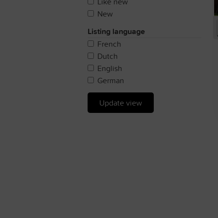
Like new
New
Listing language
French
Dutch
English
German
Update view