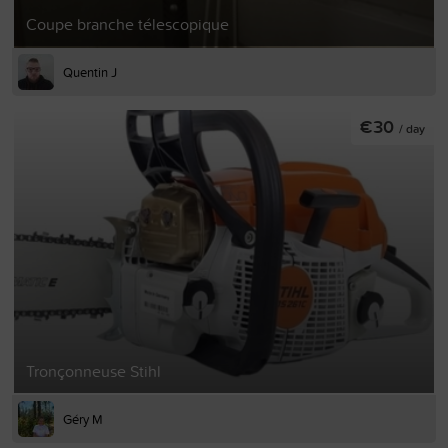
Coupe branche télescopique
Quentin J
€30
/ day
Tronçonneuse Stihl
Géry M