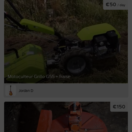
€50
/ day
Motoculteur Grillo G55 + fraise
Jordan D
€150