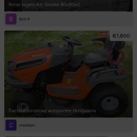
Terras tegels Arc Smoke 80x80x2
Britt R
€1,800
Tracteur tondeuse autoportée Husquarna
mailldam