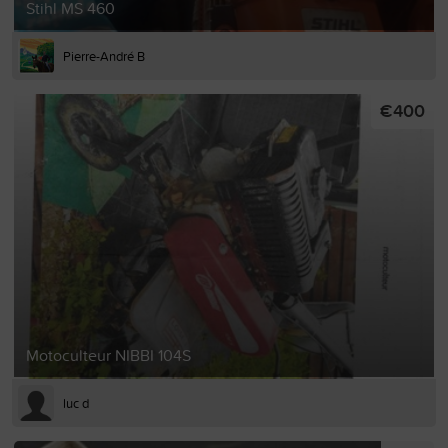
Stihl MS 460
Pierre-André B
€400
Motoculteur NIBBI 104S
luc d