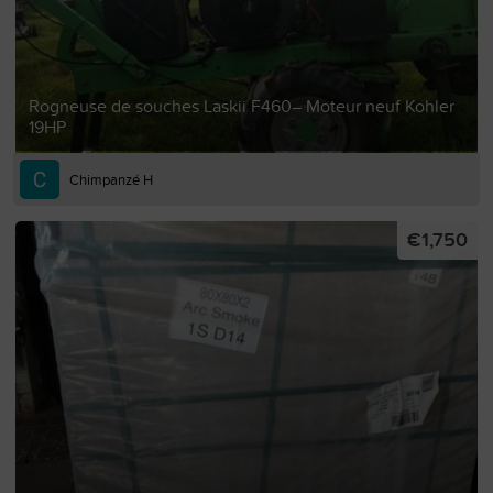
Rogneuse de souches Laskii F460– Moteur neuf Kohler
19HP
Chimpanzé H
€1,750