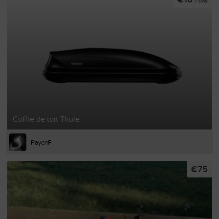
/ day
Coffre de toit Thule
PayenF
€75