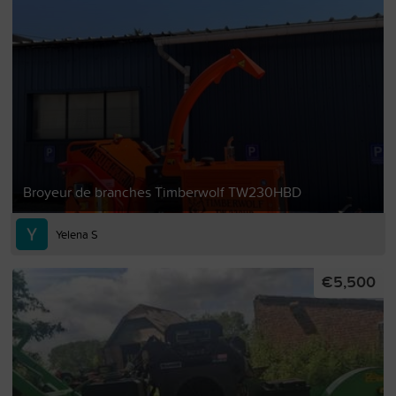
Broyeur de branches Timberwolf TW230HBD
Yelena S
€5,500