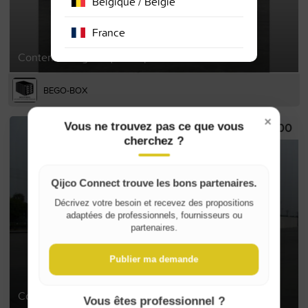
Belgique / België
France
Conteneur frigorifique 40 pieds neuf et occasion
BEGO-BOX
×
€2,100
Vous ne trouvez pas ce que vous
cherchez ?
Qijco Connect trouve les bons partenaires.
Décrivez votre besoin et recevez des propositions
adaptées de professionnels, fournisseurs ou
partenaires.
Publier ma demande
Conteneur frigorifique 20 pieds neuf et occasion
Vous êtes professionnel ?