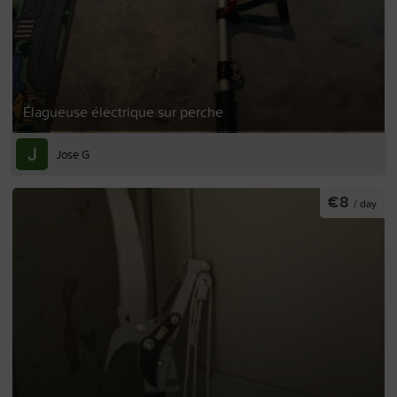
Élagueuse électrique sur perche
Jose G
€8
/ day