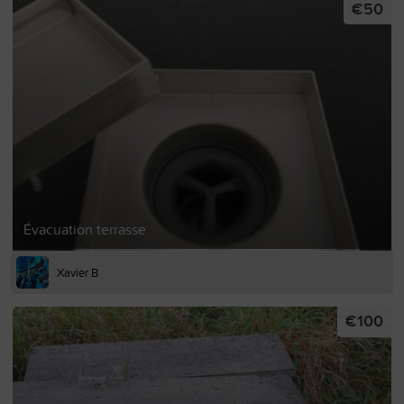
€50
Évacuation terrasse
Xavier B
€100