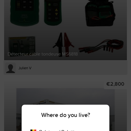
Détecteur cable tondeuse MS6818
Julien V
€2,800
Where do you live?