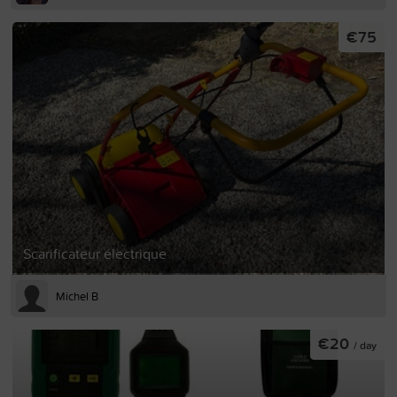
€75
Scarificateur électrique
Michel B
€20
/ day