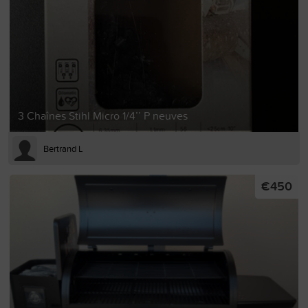
3 Chaînes Stihl Micro 1/4’’ P neuves
Bertrand L
€450