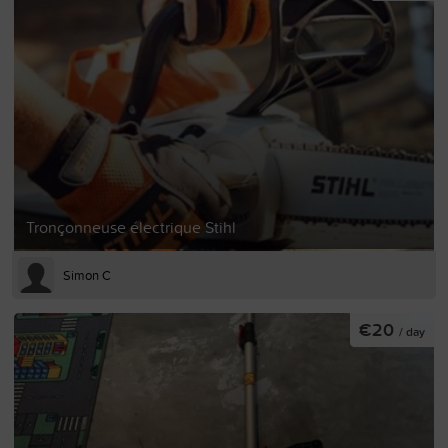
Tronçonneuse électrique Stihl
Simon C
€20
/ day