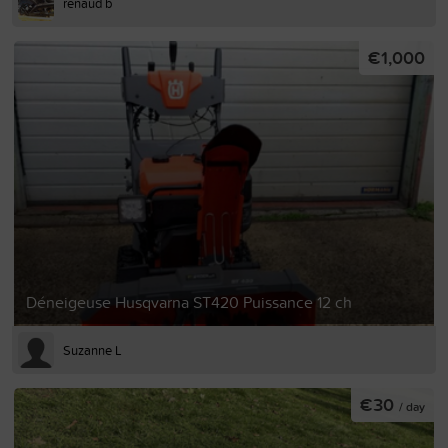
renaud b
€1,000
Déneigeuse Husqvarna ST420 Puissance 12 ch
Suzanne L
€30
/ day