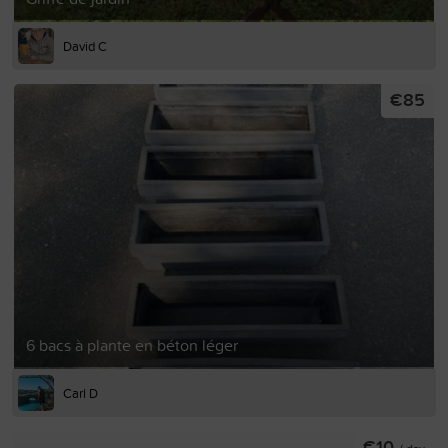
David C
€85
6 bacs à plante en béton léger
Carl D
€10