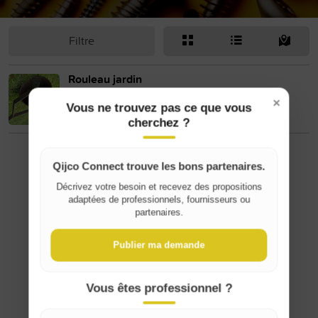
Filtre
Rouleau jardin
50 €
×
Vous ne trouvez pas ce que vous
cherchez ?
Qijco Connect trouve les bons partenaires.
Décrivez votre besoin et recevez des propositions
adaptées de professionnels, fournisseurs ou
Where do you live?
partenaires.
Publier ma demande
Belgique / België
France
Vous êtes professionnel ?